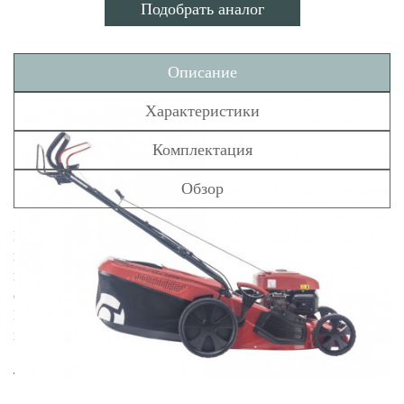
Подобрать аналог
Описание
Характеристики
Комплектация
Обзор
Газонокосилка бензиновая solo by AL-KO 5231 SP-A
ширина реза 51 см. Привод колёс, центральный регулятор
высоты резания и увеличенные колёса с плавным ходом для
стрижки с удовольствием и без усталости. Двигатель AL-
KO с высоким тяговым усилием мощностью 2,6 кВт с
верхним расположением клапанов и технологией Quick
Start. Повышенная мощность при уменьшенном расходе
топлива.