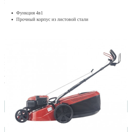
Преимущества:
Функция 4в1
Прочный корпус из листовой стали
Центральная регулировка высоты среза
Мощный двигатель 2,6 кВт
Газонокосилка AL-KO SOLO 5231 SP-A, артикул 127603 по
цене 42390 руб. Мы предлагаем ведущих производителей.
Приобрести данный товар Вы можете on-line на нашем
сайте или по телефону +7 (499) 842 38 48. Возможен
самовывоз.
Товары из этой категории