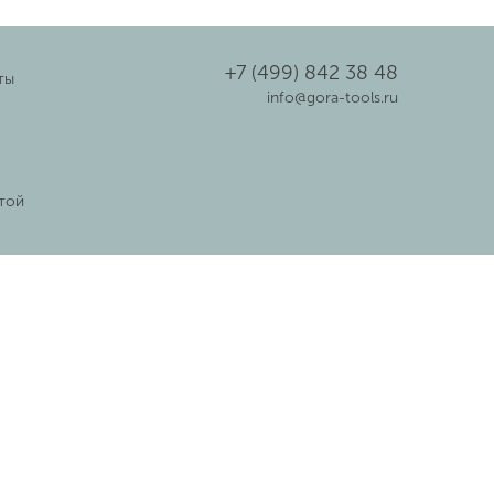
+7 (499) 842 38 48
ты
info@gora-tools.ru
той