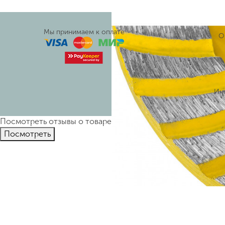
Мы принимаем к оплате
О
Ин
Посмотреть отзывы о товаре
Алмазная чашка STAYER 125 м
Пocмотpеть