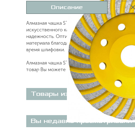
Описание
Х
Алмазная чашка STAYER 33380-125 применяется
искусственного камня, для удаления неровност
надежность. Оптимальный подбор синтетически
материала благодаря сегментированной форме
время шлифовки.
Алмазная чашка STAYER 125 мм L- 22.2 мм 3338
товар Вы можете on-line на нашем сайте или п
Товары из этой категории
Вы недавно просматривали