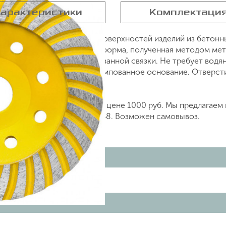
арактеристики
Комплектаци
 на УШМ для шлифования поверхностей изделий из бетонны
ей стен и полов. Чашечная форма, полученная методом мет
х алмазов и высоколегированной связки. Не требует водя
 рабочей поверхности. Штампованное основание. Отверсти
0-125, артикул 33380-125 по цене 1000 руб. Мы предлагае
о телефону +7 (499) 842 38 48. Возможен самовывоз.