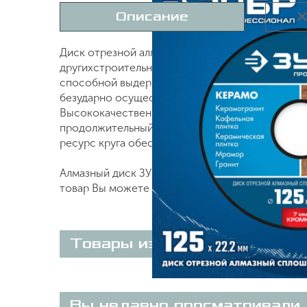
Описание
Х
Диск отрезной алмазный сплошной 125х22.2 мм,
другихстроительныхматериалов при обязательн
способной выдержать значительную механическ
безударно осуществлять необходимые резы в о
Высококачественные синтетические алмазы. Оп
продолжительный рабочий ресурс круга при ра
ресурс круга обеспечиваются особой технолог
Алмазный диск ЗУБР 125х22.2 мм 36654-125_z0
товар Вы можете on-line на нашем сайте или п
Товары из этой категории
Вы недавно просматривали