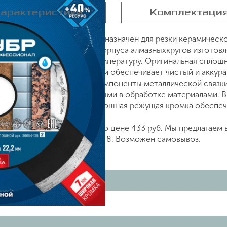
арактеристики
Комплектаци
 ЗУБР 36654-125_z02 предназначен для резки керамическо
ом водяном охлаждении. Корпуса алмазныхкругов изготовл
ую нагрузку и высокую температуру. Оригинальная сплош
брабатываемом материале и обеспечивает чистый и аккурат
тимально подобранные компоненты металлической связки 
боте даже с самыми сложными в обработке материалами. В
ией горячего спекания. Сплошная режущая кромка обеспечи
2, артикул 36654-125_z02 по цене 433 руб. Мы предлагаем
о телефону +7 (499) 842 38 48. Возможен самовывоз.