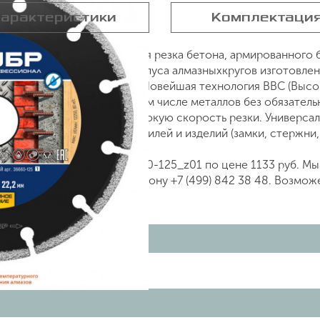
арактеристики
Комплектаци
0-125_z01, сухая и влажная резка бетона, армированного б
роительныхматериалов. Корпуса алмазныхкругов изготовлен
ку и высокую температуру. Новейшая технология ВВС (Выс
и различныхматериалов, в том числе металлов без обязате
м слое обеспечивают высокую скорость резки. Универсал
ич) до металлическихпрофилей и изделий (замки, стержни, 
660-125_z01, артикул 36660-125_z01 по цене 1133 руб. Мы
 нашем сайте или по телефону +7 (499) 842 38 48. Возмож