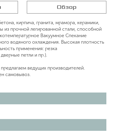
я
Обзор
етона, кирпича, гранита, мрамора, керамики,
ы из прочной легированной стали, способной
окотемпературное Вакуумное Спекание
льного водяного охлаждения. Высокая плотность
ьность применения: резка
дверные петли и пр.).
 предлагаем ведущих производителей.
ен самовывоз.