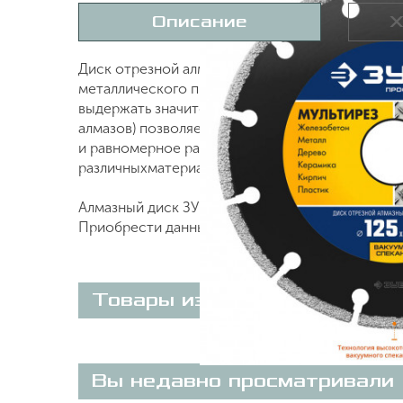
Описание
Х
Диск отрезной алмазный 125х22.2 мм, ЗУБР 3666
металлического профиля, арматуры и другихст
выдержать значительную механическую нагруз
алмазов) позволяет использовать круг для резк
и равномерное расположение алмазов в режуще
различныхматериалов от абразивных(бетон, кирп
Алмазный диск ЗУБР 125х22.2 мм МУЛЬТИРЕЗ 36
Приобрести данный товар Вы можете on-line на
Товары из этой категории
Вы недавно просматривали