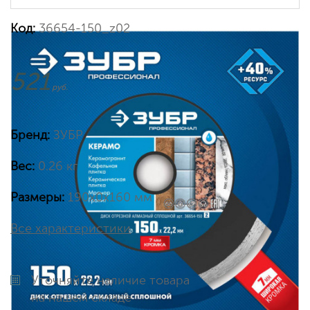
Код:
36654-150_z02
521
руб.
Бренд:
ЗУБР
Вес:
0.26 кг
Размеры:
190х0х160 мм
Все характеристики
Уточняйте наличие товара
на нашем складе