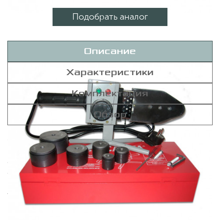
Подобрать аналог
Описание
Характеристики
Комплектация
Обзор
Сварочный аппарат РЕСАНТА АСПТ-1000 для
полипропиленных труб используется в сфере
сантехнических работ для быстрого и легкого
образования надежного соединения трубных систем.
Аппарат подходит как для опытных мастеров, так и для
новичков, не требует специального оборудования для
проведения ручной сварки разных видов