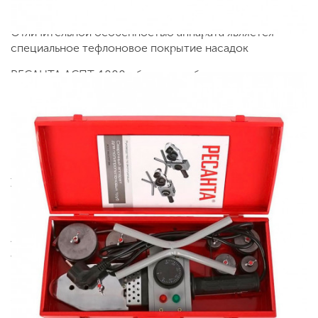
полипропиленных труб и фитингов.
Отличительной особенностью аппарата является
специальное тефлоновое покрытие насадок
РЕСАНТА АСПТ-1000 обладает небольшими
размерами. Теперь не нужно думать, где хранить
инструмент в то время, когда он не нужен - много
места он не займет в любом случае.
В комплекте идут разнообразные насадки, а также
приспособления, благодаря которым работа с
устройством становится максимально легкой.
Аппарат для сварки ПВХ труб Ресанта АСПТ-1000,
артикул 65/54 по цене 1890 руб. Мы предлагаем
ведущих производителей. Приобрести данный товар
Вы можете on-line на нашем сайте или по телефону +7
(499) 842 38 48. Возможен самовывоз.