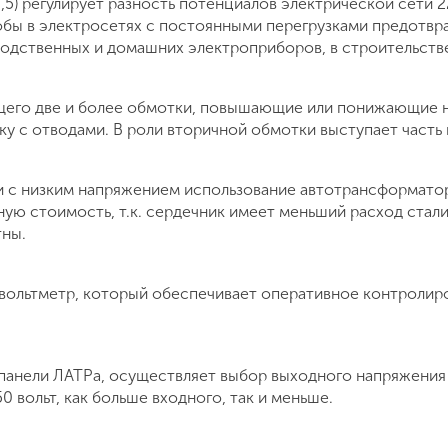
) регулирует разность потенциалов электрической сети 2
обы в электросетях с постоянными перегрузками предотвра
водственных и домашних электроприборов, в строительств
ющего две и более обмотки, повышающие или понижающие
у с отводами. В роли вторичной обмотки выступает часть
ти с низким напряжением использование автотрансформато
ю стоимость, т.к. сердечник имеет меньший расход стали
тны.
вольтметр, который обеспечивает оперативное контролиро
панели ЛАТРа, осуществляет выбор выходного напряжения
0 вольт, как больше входного, так и меньше.