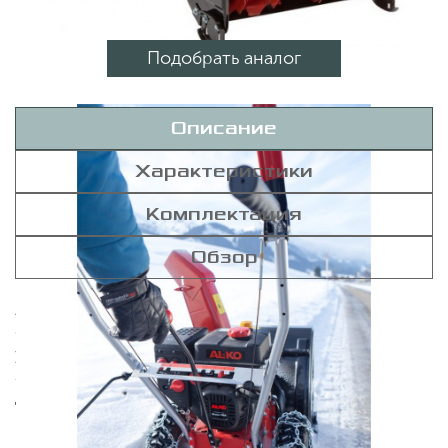
Подобрать аналог
Описание
Характеристики
Комплектация
Обзор
AL-KO SnowLine 560 II прекрасно подойдет для
очистки снега на пешеходных и проезжих дорогах,
узких проходах, паркингах, горизонтальных крышах
зданий, в частных дворах. Высокая маневренность
даже в сложных погодных условиях возможна
благодаря резиновым шинам с зимними шипами.