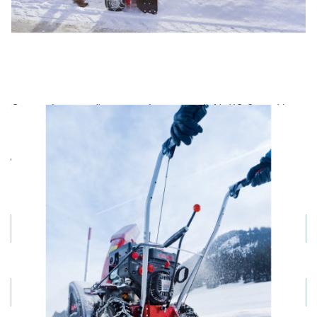
Удобство
Специальный зимний двигатель
Долговечность
Высокая производительность
Снегоуборочный агрегат бензиновый AL-KO SnowLine
560 II, артикул 112933 по цене 65500 руб. Мы
предлагаем ведущих производителей. Приобрести
данный товар Вы можете on-line на нашем сайте или
по телефону +7 (499) 842 38 48. Возможен самовывоз.
Товары из этой категории
Вы недавно просматривали