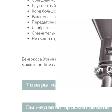
Солидная мощность (1,7 л.с).
Двухтактный двигатель, который отличае
Корд большого диаметра (2,4 мм).
Разъемная штанга.
Передаточное число трансмиссии 17.
U-образная рукоятка.
Сравнительно малый вес (8,0 кг).
Не нужно отдельно покупать ремень, нож, 
Бензокоса (триммер бензиновый) Champion Т 4
можете on-line на нашем сайте или по телефон
Товары из этой категории
Вы недавно просматривали