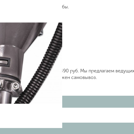
тся длительным сроком службы.
леску.
33, артикул Т433 по цене 9490 руб. Мы предлагаем ведущи
у +7 (499) 842 38 48. Возможен самовывоз.