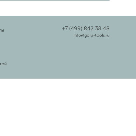
+7 (499) 842 38 48
ты
info@gora-tools.ru
той