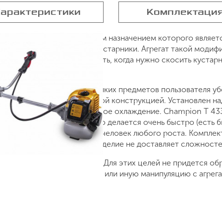
арактеристики
Комплектаци
чный инструмент, основным назначением которого являетс
брать мелкие подлески и кустарники. Агрегат такой модиф
ж (его следует использовать, когда нужно скосить кустарн
ящей травы и различных мелких предметов пользователя у
я грамотно сбалансированной конструкцией. Установлен на
бы изделия является воздушное охлаждение. Champion Т 43
укоятки можно менять. Это делается очень быстро (есть б
ом может воспользоваться человек любого роста. Комплек
 В хранении и в перевозке изделие не доставляет сложност
хническом обслуживании. Для этих целей не придется обращ
е, прежде чем проделать ту или иную манипуляцию с агрег
исана более чем понятно.