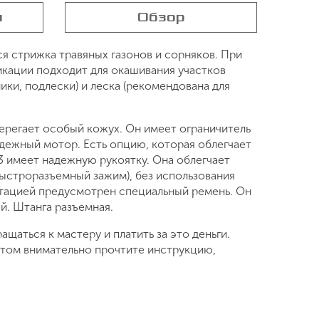
я
Обзор
я стрижка травяных газонов и сорняков. При
икации подходит для окашивания участков
ики, подлески) и леска (рекомендована для
берегает особый кожух. Он имеет ограничитель
дежный мотор. Есть опцию, которая облегчает
3 имеет надежную рукоятку. Она облегчает
ыстроразъемный зажим), без использования
тацией предусмотрен специальный ремень. Он
ей. Штанга разъемная.
аться к мастеру и платить за это деньги.
атом внимательно прочтите инструкцию,