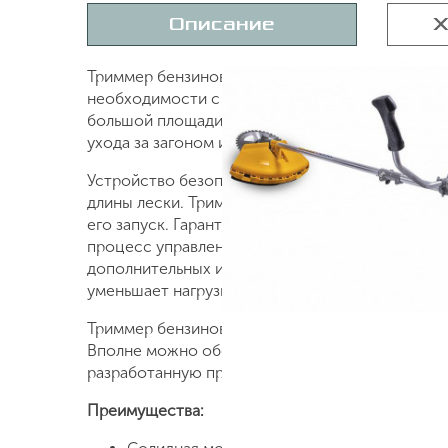
Описание
Х
Триммер бензиновый Champion Т 433 - долгове
необходимости с его помощью также удастся у
большой площади. Режущих инструмента два: но
ухода за загоном и для уборки высокой травы).
Устройство безопасно в использовании. От лет
длины лески. Триммер такой модели отличаетс
его запуск. Гарантией длительного срока служ
процесс управления устройством. Положение р
дополнительных инструментов. Таким триммер
уменьшает нагрузку на плечо, спину, поясницу.
Триммер бензиновый Champion Т 433 прост в те
Вполне можно обойтись своими силами. Главно
разработанную производителем. Благо она нап
Преимущества: