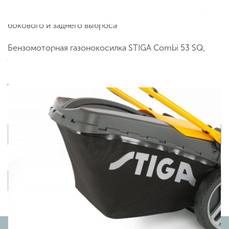
заполнения. Самоходная газонокосилка Система
стрижки «4 в 1»: сбор травы, мульчирование, режим
бокового и заднего выброса
Бензомоторная газонокосилка STIGA Combi 53 SQ,
артикул 2L0536848/ST1 по цене 33990 руб. Мы
предлагаем ведущих производителей. Приобрести
данный товар Вы можете on-line на нашем сайте или
по телефону +7 (499) 842 38 48. Возможен самовывоз.
Товары из этой категории
Вы недавно просматривали