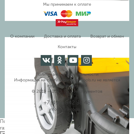
Мы принимаем к оплате
О компании
Доставка и оплата
Возврат и обмен
Контакты
Политика конфиденциальности
Информация на сайте www.gora-tools.ru не является
публичной офертой
© 2019 — 2023. Гора инструментов
+7 (499) 842 38 48
info@gora-tools.ru
Посмотреть отзывы о товаре
Бензомоторная
газонокосилка STIGA Combi 53 SQ