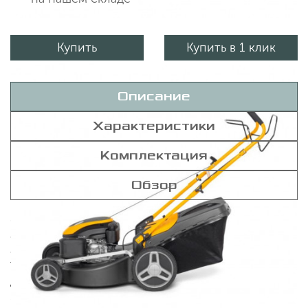
Купить
Купить в 1 клик
Описание
Характеристики
Комплектация
Обзор
Самоходная газонокосилка с бензиновым двигателем
объемом 166 куб. см и системой стрижки «4-в-1»:
сбор травы, мульчирование, боковой и задний выброс.
Травосборник объемом 60 литров. Бензиновый
двигатель STIGA объемом 166 куб. см Рабочая ширина
51 см Травосборник на 60 литров с индикатором