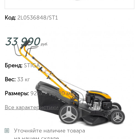
Код:
2L0536848/ST1
33 990
руб.
Бренд:
STIGA
Вес:
33 кг
Размеры:
925х575х490 мм
Все характеристики
Уточняйте наличие товара
на нашем складе