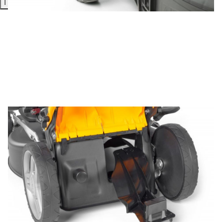
Пocмотpеть