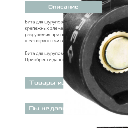
Описание
Х
Бита для шуруповерта с торцовой головкой З
крепежных элементов. Экстратвердые рабочие
разрушения при пиковых нагрузках. Встроенны
шестигранными головками. Для ударных шурупо
Бита для шуруповёрта с торцевой головкой ЗУБ
Приобрести данный товар Вы можете on-line на
Товары из этой категории
Вы недавно просматривали