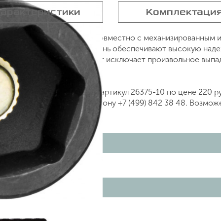
арактеристики
Комплектаци
УБР 26375-10 применяется совместно с механизированным 
 грани и эластичный стержень обеспечивают высокую наде
й в торцовую головку магнит исключает произвольное выпа
вертов.
Р 10х50 мм 1 шт 26375-10, артикул 26375-10 по цене 220 
 нашем сайте или по телефону +7 (499) 842 38 48. Возмож