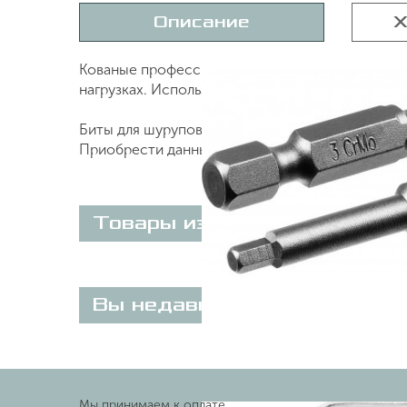
Описание
Х
Кованые профессиональные биты «X-DRIVE» 26
нагрузках. Используются с ручным и механизи
Биты для шуруповёрта KRAFTOOL HEX3 50 мм 2 ш
Приобрести данный товар Вы можете on-line на
Товары из этой категории
Вы недавно просматривали
Мы принимаем к оплате