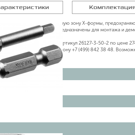
арактеристики
Комплектаци
127-3-50-2 имеют торсионную зону Х-формы, предохраняю
рованным инструментом. Предназначены для монтажа и дем
т X-DRIVE 26127-3-50-2, артикул 26127-3-50-2 по цене 27
 нашем сайте или по телефону +7 (499) 842 38 48. Возмож