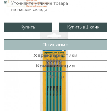
Уточняйте наличие товара
на нашем складе
Купить
Купить в 1 клик
Описание
Характеристики
Комплектация
Обзор
Бита для шуруповерта KRAFTOOL 26124-2-150-5
предназначена для монтажа и демонтажа резьбовых
соединений. Изготовлены из высококачественной
стали, твердость рабочих частей бит 58-62 HRC.