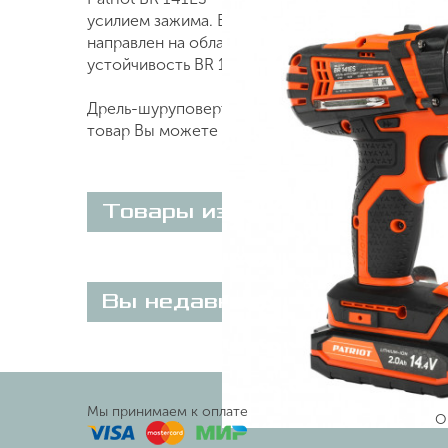
усилием зажима. Большую площадь освещаемой
направлен на область под патроном, обеспечи
устойчивость BR 141ES.
Дрель-шуруповерт аккумуляторная Patriot BR 1
товар Вы можете on-line на нашем сайте или п
Товары из этой категории
Вы недавно просматривали
Мы принимаем к оплате
О