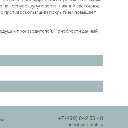
 на корпусе шуруповерта, нижний светодиод
ея с противоскользящим покрытием повышает
 ведущих производителей. Приобрести данный
+7 (499) 842 38 48
ты
info@gora-tools.ru