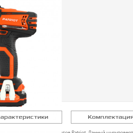
арактеристики
Комплектаци
йки аккумуляторных шуруповертов Patriot. Данный шурупов