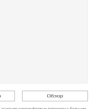
я
Обзор
ерт оснащен одномуфтовым патроном с большим