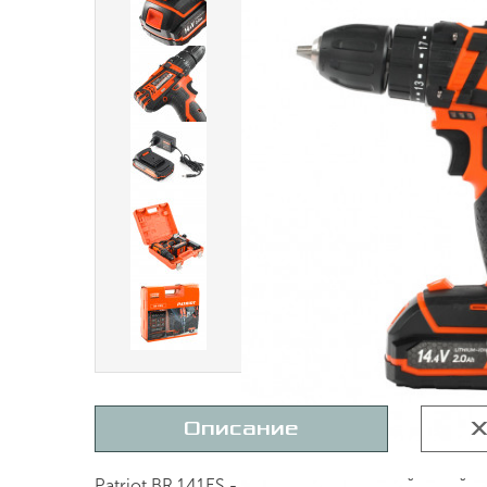
Описание
Х
Patriot BR 141ES - представитель новой лине