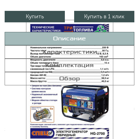
Купить
Купить в 1 клик
Описание
Характеристики
Комплектация
Обзор
Гибридный генератор газ-бензин СПЕЦ-HG-2700 и
комплект для подключения к сети+баллону
предназначается для снабжения бытовых приборов или
инструментов электричеством на даче, в домашней
мастерской. Все элементы устройства крепятся на
жесткую металлическую раму, которая образует две
ручки для удобства перемещения по площадке.