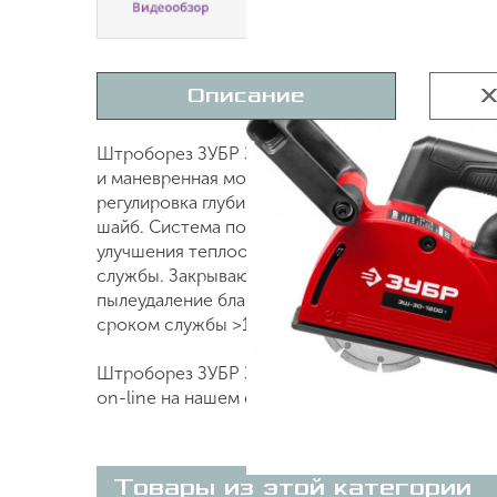
Описание
Х
Штроборез ЗУБР ЗШ-30-1200 Т предназначен дл
и маневренная модель, наиболее эффективна на
регулировка глубины пропила с удобной шкало
шайб. Система погружения дисков - это удобно
улучшения теплоотвода и обеспечения прочнос
службы. Закрывающий зону работы подпружине
пылеудаление благодаря возможности подключ
сроком службы >120 часов и простой заменой.
Штроборез ЗУБР ЗШ-30-1200 Т, артикул ЗШ-30-
on-line на нашем сайте или по телефону +7 (49
Товары из этой категории