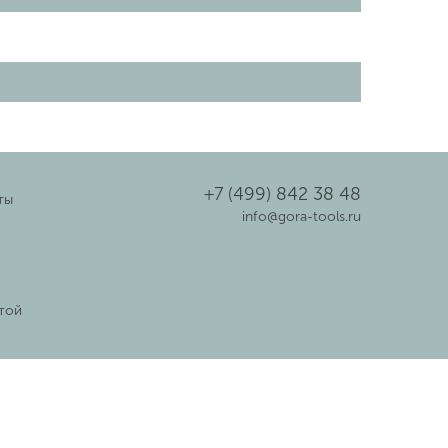
+7 (499) 842 38 48
ты
info@gora-tools.ru
той