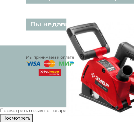
Вы недавно просматривали
Мы принимаем к оплате
О
Ин
Посмотреть отзывы о товаре
Штроборез ЗУБР ЗШ-30-120
Пocмотpеть