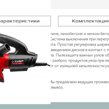
арактеристики
Комплектаци
я выполнения штроб в кирпиче, пенобетоне и легком бетон
 кирпичных поверхностях. Система выключения при перегру
й и фиксацией без инструмента. Простая регулировка шир
е начало работы с плавным введением дисков в контакт с 
ти самого нагруженного узла. Пылезащита важных узлов о
нный кожух предотвращает разброс продуктов реза при л
ения пылесоса предохраняет от излишней запыленности р
1200 Т по цене 7640 руб. Мы предлагаем ведущих произв
9) 842 38 48. Возможен самовывоз.