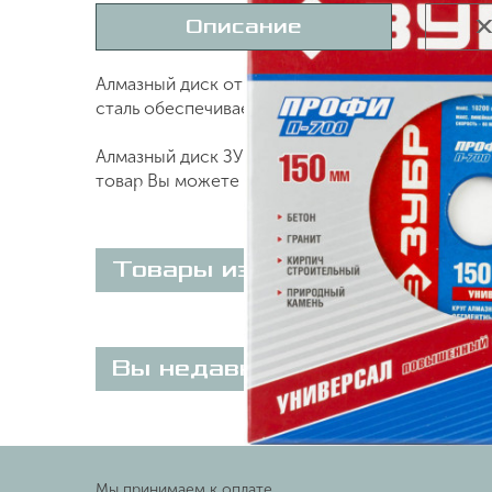
Описание
Х
Алмазный диск отрезной ЗУБР 36650-150_z01 п
сталь обеспечивает прочность и долговечность
Алмазный диск ЗУБР 150х22.2 мм 36650-150_z0
товар Вы можете on-line на нашем сайте или п
Товары из этой категории
Вы недавно просматривали
Мы принимаем к оплате