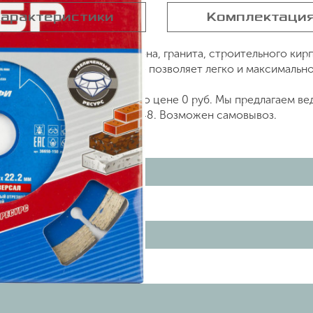
арактеристики
Комплектаци
редназначен для резки бетона, гранита, строительного к
 диска, алмазное напыление позволяет легко и максимальн
1, артикул 36650-150_z01 по цене 0 руб. Мы предлагаем в
о телефону +7 (499) 842 38 48. Возможен самовывоз.