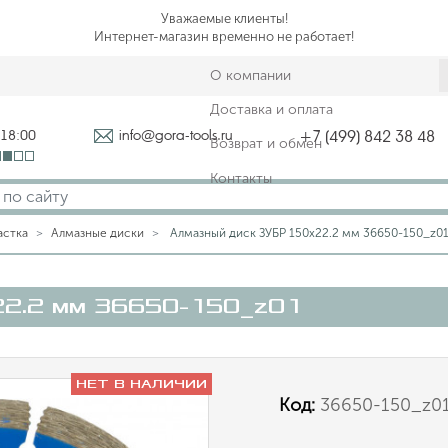
Уважаемые клиенты!
Интернет-магазин временно не работает!
О компании
Доставка и оплата
-18:00
info@gora-tools.ru
+7 (499) 842 38 48
Возврат и обмен
Контакты
астка
Алмазные диски
Алмазный диск ЗУБР 150х22.2 мм 36650-150_z0
22.2 мм 36650-150_z01
НЕТ В НАЛИЧИИ
Код:
36650-150_z0