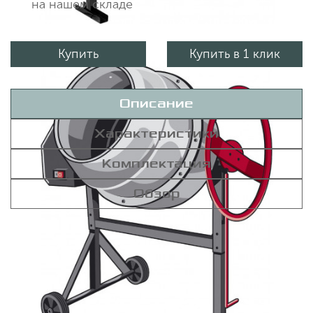
на нашем складе
Купить
Купить в 1 клик
Описание
Характеристики
Комплектация
Обзор
Бетономешалка ЗУБР 140 л БМЧ-140 используется во
время строительных и ремонтных работ для
приготовления бетонных смесей и штукатурных
растворов, замешивания сухих материалов.
Конструкция имеет порошковое покрытие на основе
полиэфирной краски с высокой