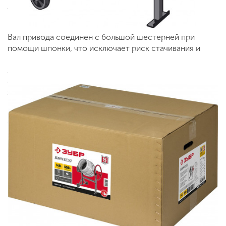
атмосферостойкостью для эксплуатации в суровых
климатических условиях.
Вал привода соединен с большой шестерней при
помощи шпонки, что исключает риск стачивания и
проворачивания даже при максимальных нагрузках.
Лопасти закреплены к корпусу болтами, не
обламываются от сопутствующих вибраций и просто
заменяются в "полевых" условиях при необходимости.
Особенность:
ЗУБР БМЧ-140 имеет чугунный венец для долгой
и надежной службы.
Корпус емкости изготовлен прессованием из
стали толщиной 2 мм.
Асинхронный двигатель предназначен для
продолжительного режима работы.
Фиксация барабана под любым углом и удобная
выгрузка готового раствора.
Электромагнитный выключатель предотвращает