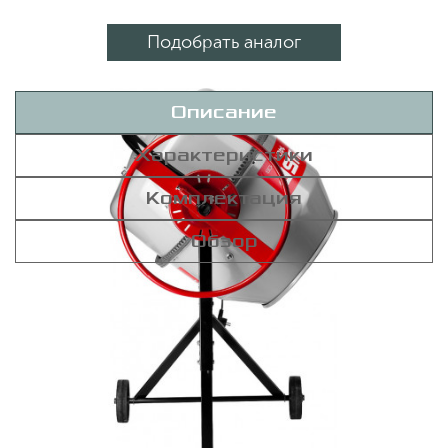
Подобрать аналог
Описание
Характеристики
Комплектация
Обзор
Бетономешалка ЗУБР 140 л БС-140-600 -
строительный агрегат для приготовления
растворов или смесей. Машина замешивает 70
литров раствора всего за 5 минут.
Асинхронный двигатель защищен от
повреждений кожухом. Венец выполнен из
чугуна, обладает высокой прочность и