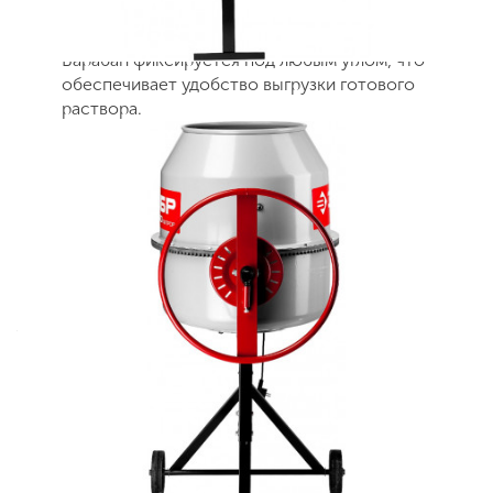
устойчивостью к износу.
Барабан фиксируется под любым углом, что
обеспечивает удобство выгрузки готового
раствора.
Эффективный инструмент , вместительным
барабаном, удобным регулятором угла наклона
барабана и надежным чугунным венцом в
передаче является незаменимым помощником в
строительных работах в быту и на
стройплощадке
Особенности
Удобное средство для быстрого приготовления
строительных растворов простой конструкцией
и надёжными агрегатами
Корпус ёмкости изготавливается прессованием
из стали толщиной 2 мм