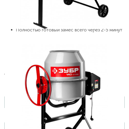
вибраций, а при необходимости их можно также
просто заменить «в полевых условиях»
Фиксация барабана под любым углом и удобная
выгрузка готового раствора
Полностью готовый замес всего через 2-5 минут
Бетономешалка (бетоносмеситель) ЗУБР "МАСТЕР"
БС-140-600, артикул БС-140-600 по цене 13990 руб.
Мы предлагаем ведущих производителей. Приобрести
данный товар Вы можете on-line на нашем сайте или
по телефону +7 (499) 842 38 48. Возможен самовывоз.
Товары из этой категории
Вы недавно просматривали