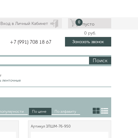
0
Вход в Личный Кабинет
пусто
0
руб.
Заказать звонок
+7 (991) 708 18 67
Поиск
т
 ленточные
популярности
По цене
По алфавиту
Артикул
ЗЛШМ-76-950