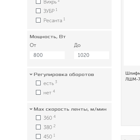
2
Вихрь
1
ЗУБР
1
Ресанта
Мощность, Вт
От
До
Шлифм
Регулировка оборотов
ЛШМ-7
3
есть
4
нет
Max скорость ленты, м/мин
4
360
2
380
1
450