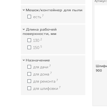
Артикул
Мешок/контейнер для пыли
7
есть
Длина рабочей
поверхности, мм
2
130
5
150
Назначение
Шлифма
7
для дачи
900
7
для дома
7
для ремонта
7
для шлифовки