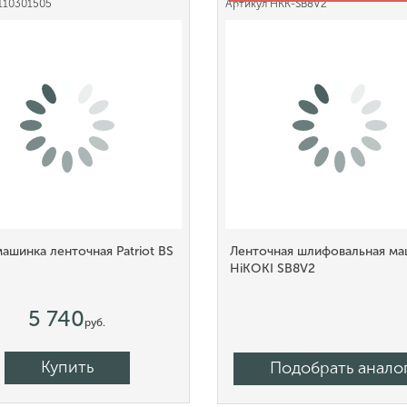
110301505
Артикул
HKK-SB8V2
шинка ленточная Patriot BS
Ленточная шлифовальная ма
HiKOKI SB8V2
5 740
руб.
Купить
Подобрать анало