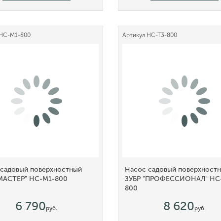
НС-М1-800
Артикул
НС-Т3-800
 садовый поверхностный
Насос садовый поверхност
"МАСТЕР" НС-М1-800
ЗУБР "ПРОФЕССИОНАЛ" НС
800
6 790
8 620
руб.
руб.