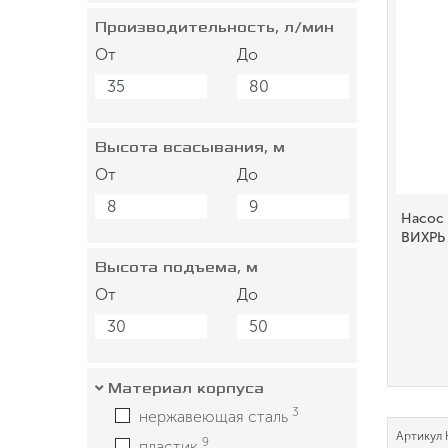
Производительность, л/мин
От
До
Высота всасывания, м
От
До
Насос
ВИХРЬ
Высота подъема, м
От
До
Материал корпуса
3
нержавеющая сталь
Артикул
9
пластик