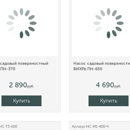
 садовый поверхностный
Насос садовый поверхност
 ПН-370
ВИХРЬ ПН-650
2 890
4 690
руб.
руб.
Купить
Купить
НС-Т3-600
Артикул
НС-М1-400-Ч