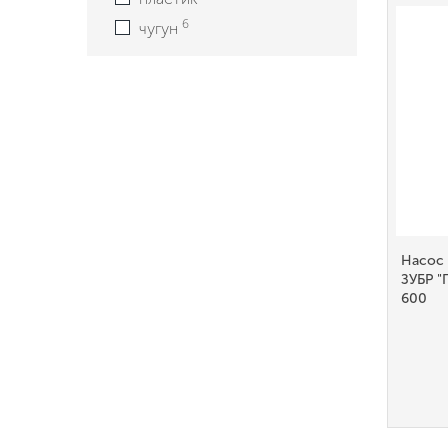
6
чугун
Насос
ЗУБР 
600