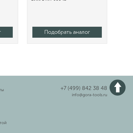
г
Подобрать аналог
+7 (499) 842 38 48
ты
info@gora-tools.ru
той